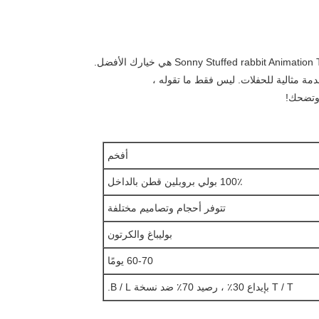
 وتضحك!
أفخم
100٪ بولي بروبلين قطن بالداخل
تتوفر أحجام وتصاميم مختلفة
بوليباغ والكرتون
60-70 يومًا
T / T بإيداع 30٪ ، رصيد 70٪ ضد نسخة B / L.