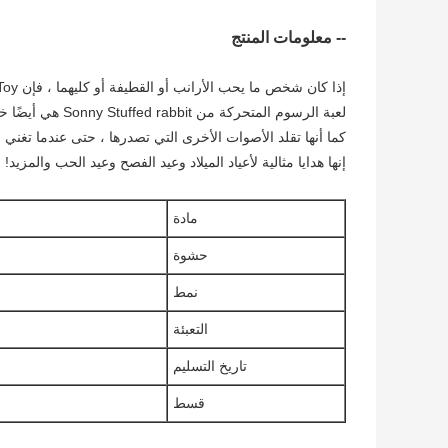
-- معلومات المنتج
إذا كان شخص ما يحب الأرانب أو القطيفة أو كليهما ، فإن Sonny Stuffed rabbit Animation Toy هي خيارك الأفضل.
لعبة الرسوم المتحركة من Sonny Stuffed rabbit هي أيضًا خدمة مثالية للحفلات. ليس فقط ما تقوله ،
كما أنها تقلد الأصوات الأخرى التي تصدرها ، حتى عندما تغني
إنها هدايا مثالية لأعياد الميلاد وعيد الفصح وعيد الحب والمزيد!
مادة
حشوة
نمط
التعبئة
تاريخ التسليم
قسط