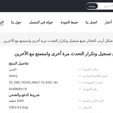
يبحث
أخبار
اتصل بنا
ضبط الجودة
جولة في المعمل
حول بنا
الم
شكل أرنب التعادل صبغ تسجيل وتكرار التحدث مرة أخرى واستمتع مع الآخرين
تسجيل وتكرار التحدث مرة أخرى واستمتع مع الآخرين
تفاصيل المنتج:
مكان المنشأ:
الصين
اسم العلامة التجارية:
Sonny
إصدار الشهادات:
CE, EMC, ROHS, EN62115, BSCI, etc
رقم الموديل:
0645MXH-18
شروط الدفع والشحن:
الحد الأدنى لكمية:
2000 قطعة
الأسعار:
USD3.0-5.0/pc