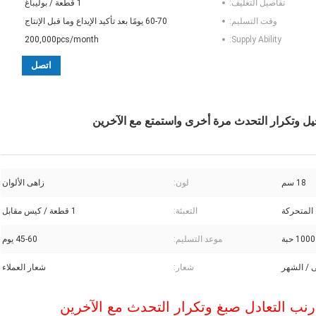
تفاصيل التغليف:
1 قطعة / بوليباغ
وقت التسليم:
60-70 يومًا بعد تأكيد الإيداع وما قبل الإنتاج
200,000pcs/month
Supply Ability:
اتصل
ل وتكرار التحدث مرة أخرى واستمتع مع الآخرين
18 سم
لون:
زاهى الألوان
 المتحركة
التعبئة:
1 قطعة / كيس مقابل
1000 حبة
موعد التسليم:
45-60 يوم
شعار:
شعار العملاء
ب التعادل صبغ وتكرار التحدث مع الآخرين