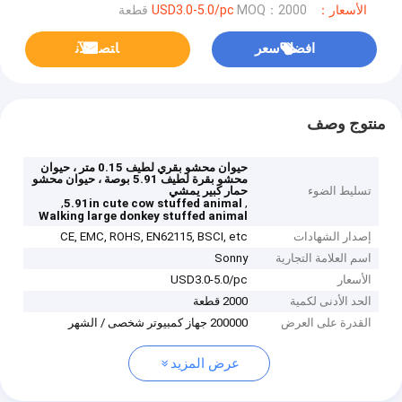
الأسعار：USD3.0-5.0/pc
MOQ：2000 قطعة
افضل سعر
ﺎﺘﺼﻟ ﺍﻶﻧ
منتوج وصف
حيوان محشو بقري لطيف 0.15 متر ، حيوان
محشو بقرة لطيف 5.91 بوصة ، حيوان محشو
تسليط الضوء
حمار كبير يمشي
,
,
5.91in cute cow stuffed animal
Walking large donkey stuffed animal
إصدار الشهادات
CE, EMC, ROHS, EN62115, BSCI, etc
اسم العلامة التجارية
Sonny
الأسعار
USD3.0-5.0/pc
الحد الأدنى لكمية
2000 قطعة
القدرة على العرض
200000 جهاز كمبيوتر شخصى / الشهر
عرض المزيد