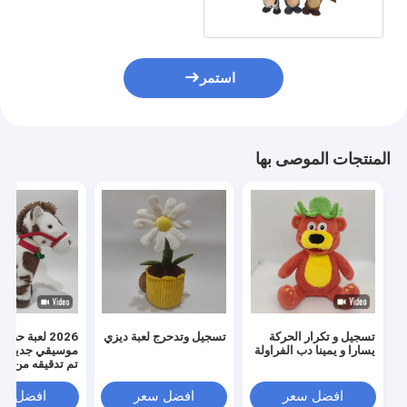
استمر
المنتجات الموصى بها
تسجيل و تكرار الحركة
تسجيل وتدحرج لعبة ديزي
2026 لعبة ح
يسارا و يمينا دب الفراولة
موسيقي جديد م
تم تدقيقه من قبل CI
افضل سعر
افضل سعر
افضل سع