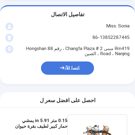
تفاصيل الاتصال
Miss. Sonia
86-13852287445
Rm419 مبنى 2 # Changfa Plaza ، رقم 88 Hongshan
Road ، Nanjing ، الصين
ﺎﺘﺼﻟ ﺍﻶﻧ
احصل على افضل سعر ل
0.15 متر 5.91 in يمشي
حمار كبير لطيف بقرة حيوان
محشو