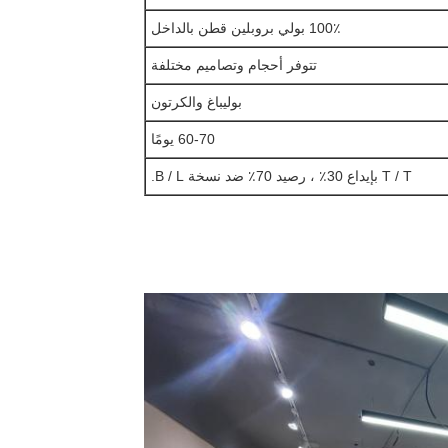
100٪ بولي بروبلين قطن بالداخل
تتوفر أحجام وتصاميم مختلفة
بوليباغ والكرتون
60-70 يومًا
T / T بإيداع 30٪ ، رصيد 70٪ ضد نسخة B / L.