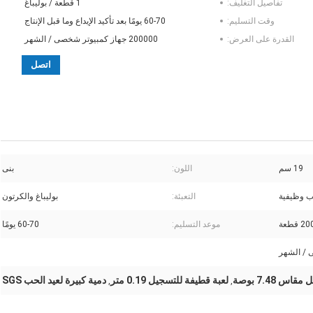
تفاصيل التغليف:
1 قطعة / بوليباغ
وقت التسليم:
60-70 يومًا بعد تأكيد الإيداع وما قبل الإنتاج
القدرة على العرض:
200000 جهاز كمبيوتر شخصى / الشهر
اتصل
19 سم
اللون:
بنى
ب وظيفية
التعبئة:
بوليباغ والكرتون
 قطعة
موعد التسليم:
60-70 يومًا
س 7.48 بوصة
لعبة قطيفة للتسجيل 0.19 متر
دمية كبيرة لعيد الحب SGS
,
,