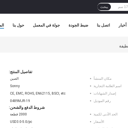
يبحث
أخبار
اتصل بنا
ضبط الجودة
جولة في المعمل
حول بنا
الم
تفاصيل المنتج:
مكان المنشأ:
الصين
اسم العلامة التجارية:
Sonny
إصدار الشهادات:
CE, EMC, ROHS, EN62115, BSCI, etc
رقم الموديل:
0489MJR-19
شروط الدفع والشحن:
الحد الأدنى لكمية:
2000 قطعة
الأسعار:
USD3.0-5.0/pc