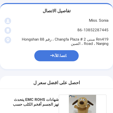
تفاصيل الاتصال
Miss. Sonia
86-13852287445
Rm419 مبنى 2 # Changfa Plaza ، رقم 88 Hongshan
Road ، Nanjing ، الصين
ﺎﺘﺼﻟ ﺍﻶﻧ
احصل على افضل سعر ل
شهادات EMC ROHS يتحدث
تهز الجسم أفخم الكلب حسب
الطلب