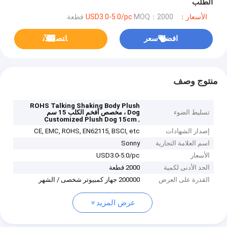
الطلب
الأسعار：USD3.0-5.0/pc
MOQ：2000 قطعة
افضل سعر
ﺎﺘﺼﻟ ﺍﻶﻧ
منتوج وصف
ROHS Talking Shaking Body Plush
تسليط الضوء
Dog ، مخصص أفخم الكلب 15 سم
,
Customized Plush Dog 15cm
إصدار الشهادات
CE, EMC, ROHS, EN62115, BSCI, etc
اسم العلامة التجارية
Sonny
الأسعار
USD3.0-5.0/pc
الحد الأدنى لكمية
2000 قطعة
القدرة على العرض
200000 جهاز كمبيوتر شخصى / الشهر
عرض المزيد