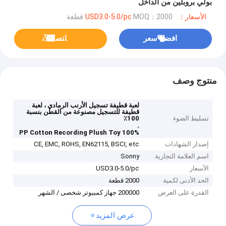
بولي بروبلين من الداخل
الأسعار：USD3.0-5.0/pc
MOQ：2000 قطعة
افضل سعر
ﺎﺘﺼﻟ ﺍﻶﻧ
منتوج وصف
لعبة قطيفة تسجيل الأرنب الرمادي ، لعبة
قطيفة للتسجيل مصنوعة من القطن بنسبة
تسليط الضوء
100٪
,
100% PP Cotton Recording Plush Toy
إصدار الشهادات
CE, EMC, ROHS, EN62115, BSCI, etc
اسم العلامة التجارية
Sonny
الأسعار
USD3.0-5.0/pc
الحد الأدنى لكمية
2000 قطعة
القدرة على العرض
200000 جهاز كمبيوتر شخصى / الشهر
عرض المزيد