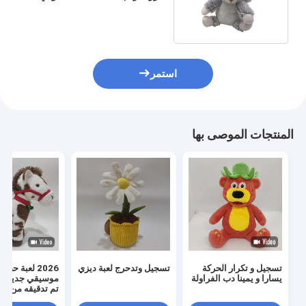
بروبلين من الداخل
استمر
المنتجات الموصى بها
تسجيل و تكرار الحركة
تسجيل وتدحرج لعبة ديزي
2026 لعبة ح
يسارا و يمينا دب الفراولة
موسيقي جديد م
تم تدقيقه من قبل CI