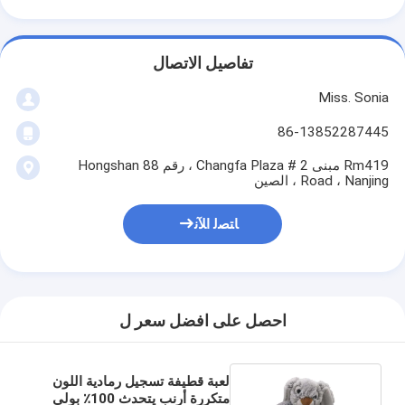
تفاصيل الاتصال
Miss. Sonia
86-13852287445
Rm419 مبنى 2 # Changfa Plaza ، رقم 88 Hongshan
Road ، Nanjing ، الصين
ﺎﺘﺼﻟ ﺍﻶﻧ
احصل على افضل سعر ل
لعبة قطيفة تسجيل رمادية اللون
متكررة أرنب يتحدث 100٪ بولي