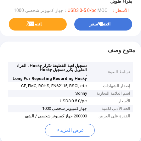
بفراء طويل
الأسعار：USD3.0-5.0/pc
MOQ：جهاز كمبيوتر شخصى 1000
افضل سعر
ﺎﺘﺼﻟ ﺍﻶﻧ
منتوج وصف
تسجيل لعبة القطيفة تكرار Husky ، الفراء
الطويل يكرر تسجيل Husky
تسليط الضوء
,
Long Fur Repeating Recording Husky
إصدار الشهادات
CE, EMC, ROHS, EN62115, BSCI, etc
اسم العلامة التجارية
Sonny
الأسعار
USD3.0-5.0/pc
الحد الأدنى لكمية
جهاز كمبيوتر شخصى 1000
القدرة على العرض
200000 جهاز كمبيوتر شخصى / الشهر
عرض المزيد