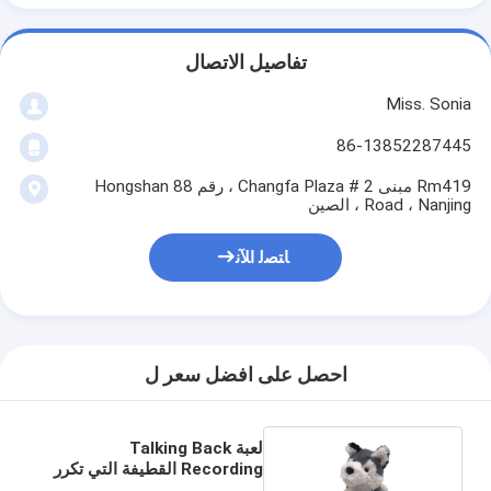
تفاصيل الاتصال
Miss. Sonia
86-13852287445
Rm419 مبنى 2 # Changfa Plaza ، رقم 88 Hongshan
Road ، Nanjing ، الصين
ﺎﺘﺼﻟ ﺍﻶﻧ
احصل على افضل سعر ل
لعبة Talking Back
Recording القطيفة التي تكرر
Husky بفراء طويل