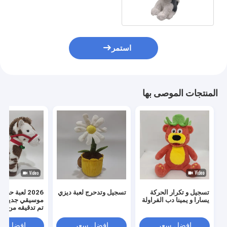
استمر
المنتجات الموصى بها
تسجيل و تكرار الحركة
تسجيل وتدحرج لعبة ديزي
2026 لعبة ح
يسارا و يمينا دب الفراولة
موسيقي جديد م
تم تدقيقه من قبل CI
افضل سعر
افضل سعر
افضل سع