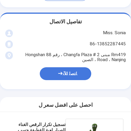
تفاصيل الاتصال
Miss. Sonia
86-13852287445
Rm419 مبنى 2 # Changfa Plaza ، رقم 88 Hongshan
Road ، Nanjing ، الصين
ﺎﺘﺼﻟ ﺍﻶﻧ
احصل على افضل سعر ل
تسجيل تكرار الرقص الغناء
الصبار لعبة القطيفة حسب