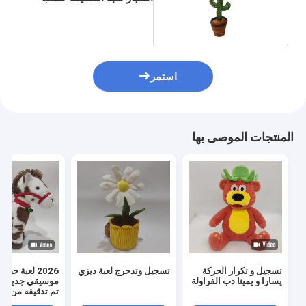
الطلب
استمر
المنتجات الموصى بها
تسجيل و تكرار الحركة
تسجيل وتدحرج لعبة ديزي
2026 لعبة ح
يسارا و يمينا دب الفراولة
موسيقي جديد م
تم تدقيقه من قبل CI