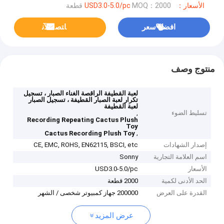
الأسعار：USD3.0-5.0/pc
MOQ：2000 قطعة
افضل سعر
ﺎﺘﺼﻟ ﺍﻶﻧ
منتوج وصف
لعبة القطيفة الراقصة الغناء الصبار ، تسجيل
تكرار لعبة الصبار القطيفة ، تسجيل الصبار
لعبة القطيفة
تسليط الضوء
,
Recording Repeating Cactus Plush
Toy
,
Cactus Recording Plush Toy
إصدار الشهادات
CE, EMC, ROHS, EN62115, BSCI, etc
اسم العلامة التجارية
Sonny
الأسعار
USD3.0-5.0/pc
الحد الأدنى لكمية
2000 قطعة
القدرة على العرض
200000 جهاز كمبيوتر شخصى / الشهر
عرض المزيد