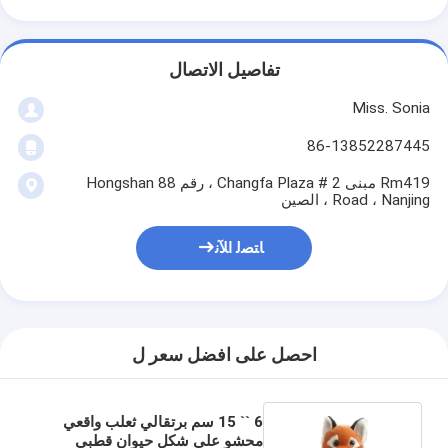
تفاصيل الاتصال
Miss. Sonia
86-13852287445
Rm419 مبنى 2 # Changfa Plaza ، رقم 88 Hongshan
Road ، Nanjing ، الصين
ﺎﺘﺼﻟ ﺍﻶﻧ
احصل على افضل سعر ل
6 `` 15 سم برتقالي ثعلب واقعي
محشو على شكل حيوان قطبي