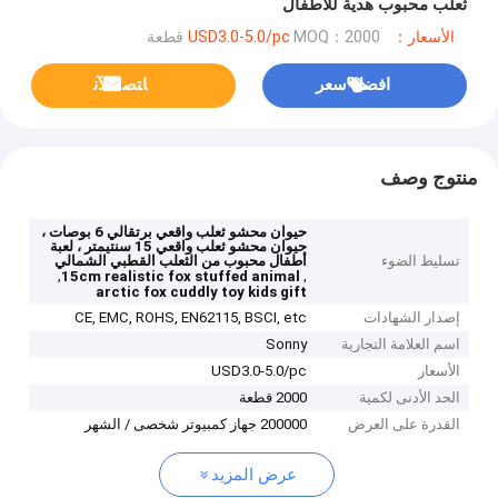
ثعلب محبوب هدية للأطفال
الأسعار：USD3.0-5.0/pc
MOQ：2000 قطعة
افضل سعر
ﺎﺘﺼﻟ ﺍﻶﻧ
منتوج وصف
حيوان محشو ثعلب واقعي برتقالي 6 بوصات ،
حيوان محشو ثعلب واقعي 15 سنتيمتر ، لعبة
تسليط الضوء
أطفال محبوب من الثعلب القطبي الشمالي
,
,
15cm realistic fox stuffed animal
arctic fox cuddly toy kids gift
إصدار الشهادات
CE, EMC, ROHS, EN62115, BSCI, etc
اسم العلامة التجارية
Sonny
الأسعار
USD3.0-5.0/pc
الحد الأدنى لكمية
2000 قطعة
القدرة على العرض
200000 جهاز كمبيوتر شخصى / الشهر
عرض المزيد