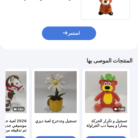
ثعلب محبوب هدية للأطفال
استمر
المنتجات الموصى بها
تسجيل و تكرار الحركة
تسجيل وتدحرج لعبة ديزي
2026 لعبة ح
يسارا و يمينا دب الفراولة
موسيقي جديد م
تم تدقيقه من قبل CI