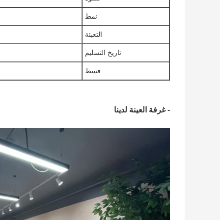
نمط
التعبئة
تاريخ التسليم
قسط
- غرفة العينة لدينا