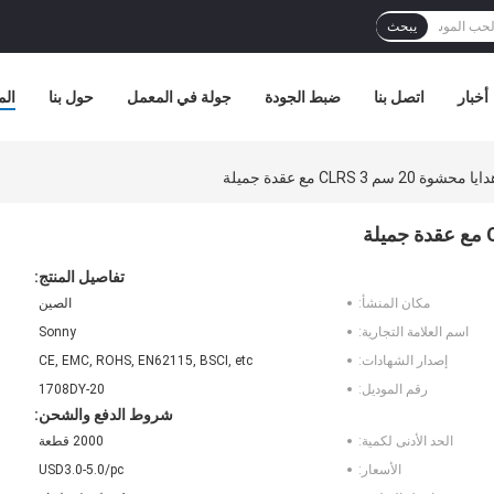
يبحث
أخبار
اتصل بنا
ضبط الجودة
جولة في المعمل
حول بنا
الم
 3 CLRS مع عقدة جميلة
تفاصيل المنتج:
مكان المنشأ:
الصين
اسم العلامة التجارية:
Sonny
إصدار الشهادات:
CE, EMC, ROHS, EN62115, BSCI, etc
رقم الموديل:
1708DY-20
شروط الدفع والشحن:
الحد الأدنى لكمية:
2000 قطعة
الأسعار:
USD3.0-5.0/pc