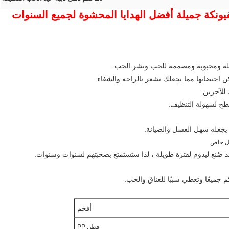
كن احتضانها مما يجعلك تشعر بالراحة والشفاء.
للآخرين.
سطح لسهولة التنظيف.
 يجعله سهل الغسل والصيانة.
 صُنع ليدوم لفترة طويلة ، لذا ستستمتع بصحبتهم لسنوات وسنوات.
 جميعًا وتعطي سببًا للعناق والحب.
أفخم
قطن PP