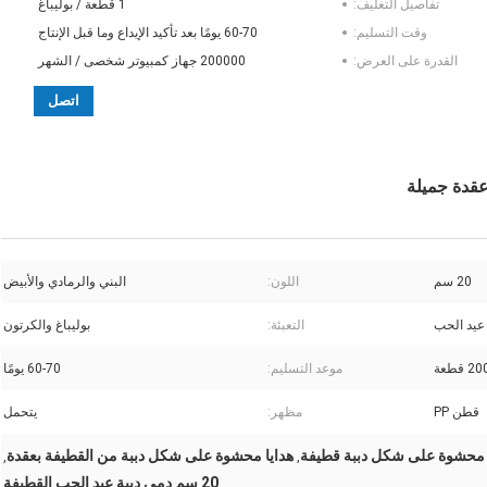
تفاصيل التغليف:
1 قطعة / بوليباغ
وقت التسليم:
60-70 يومًا بعد تأكيد الإيداع وما قبل الإنتاج
القدرة على العرض:
200000 جهاز كمبيوتر شخصى / الشهر
اتصل
20 سم
اللون:
البني والرمادي والأبيض
عيد الحب
التعبئة:
بوليباغ والكرتون
 قطعة
موعد التسليم:
60-70 يومًا
قطن PP
مظهر:
يتحمل
 محشوة على شكل دببة قطيفة
هدايا محشوة على شكل دببة من القطيفة بعقدة
,
,
20 سم دمى دببة عيد الحب القطيفة