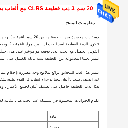
20 سم 3 دب قطيفة CLRS مع ألعاب بفيونكة جميلة أفضل الهدايا المحشوة لجميع السنوات
-- معلومات المنتج
دمية دب محشوة من القطيفة مقاس 20 سم ناعمة جدًا وجميلة ومحبوبة ومصممة للحب ونشر الحب.
تتكون الدببة القطيفة لعيد الحب لدينا من مواد ناعمة حقًا ويم
القوس الجميل مع الحب الذي توقعه هو مؤشر على مدى حبك 
تتميز لعبتنا المصنوعة من القطيفة ببنية قابلة للغسل على ال
يتميز هذا الدب المحشو الرائع بملامح وجه مطرزة بإحكام مما
لهذا الصنف ، صنعنا 3 ألوان لتختار.وأجزاء التطريز في القدم لطيفة بشكل خاص.
هذا الدب القطيفة حاصل على تصنيف أمان لجميع الأعمار ، وقد
تقدم الحيوانات المحشوة في سلسلة عيد الحب هدايا مثالية لكم
مادة
حشوة