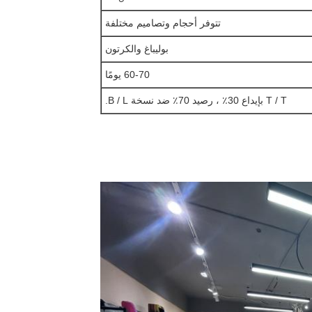
تتوفر أحجام وتصاميم مختلفة
بوليباغ والكرتون
60-70 يومًا
T / T بإيداع 30٪ ، رصيد 70٪ ضد نسخة B / L.