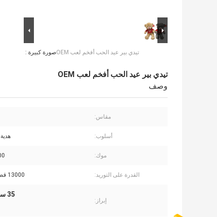
تيدي بير عيد الحب أفخم لعب OEM
صورة كبيرة :
تيدي بير عيد الحب أفخم لعب OEM
وصف
مقاس:
أسلوب:
هدية 
موك:
5000
القدرة على التوريد:
13000 قطعة / شهر
35 سنتيمتر Valentines Day Plush Toys
إبراز: