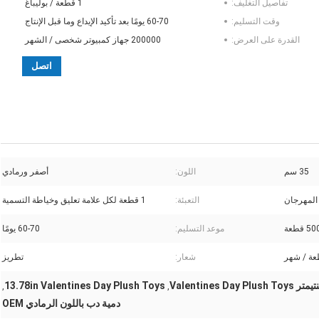
تفاصيل التغليف:
1 قطعة / بوليباغ
وقت التسليم:
60-70 يومًا بعد تأكيد الإيداع وما قبل الإنتاج
القدرة على العرض:
200000 جهاز كمبيوتر شخصى / الشهر
اتصل
35 سم
اللون:
أصفر ورمادي
المهرجان
التعبئة:
1 قطعة لكل علامة تعليق وخياطة التسمية
 قطعة
موعد التسليم:
60-70 يومًا
شعار:
تطريز
13.78in Valentines Day Plush Toys
,
,
دمية دب باللون الرمادي OEM