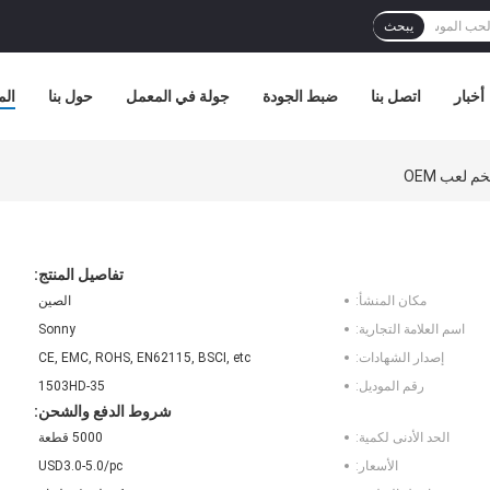
يبحث
أخبار
اتصل بنا
ضبط الجودة
جولة في المعمل
حول بنا
الم
 لعب OEM
تفاصيل المنتج:
مكان المنشأ:
الصين
اسم العلامة التجارية:
Sonny
إصدار الشهادات:
CE, EMC, ROHS, EN62115, BSCI, etc
رقم الموديل:
1503HD-35
شروط الدفع والشحن:
الحد الأدنى لكمية:
5000 قطعة
الأسعار:
USD3.0-5.0/pc