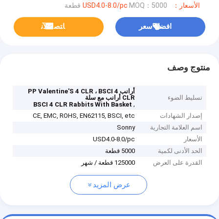
الأسعار：USD4.0-8.0/pc
MOQ：5000 قطعة
افضل سعر
ﺎﺘﺼﻟ ﺍﻶﻧ
منتوج وصف
أرانب PP Valentine'S 4 CLR ، BSCI 4
تسليط الضوء
CLR أرانب مع سلة
,
BSCI 4 CLR Rabbits With Basket
إصدار الشهادات
CE, EMC, ROHS, EN62115, BSCI, etc
اسم العلامة التجارية
Sonny
الأسعار
USD4.0-8.0/pc
الحد الأدنى لكمية
5000 قطعة
القدرة على العرض
125000 قطعة / شهر
عرض المزيد