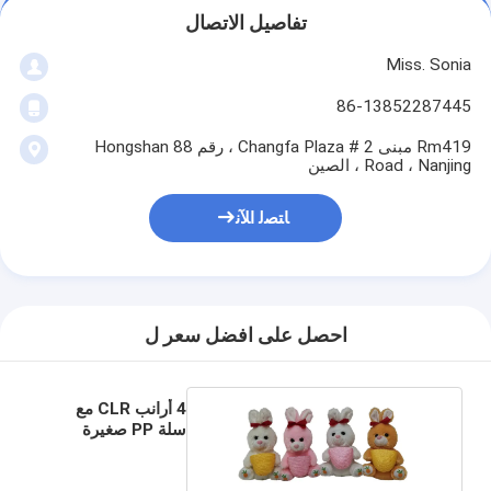
تفاصيل الاتصال
Miss. Sonia
86-13852287445
Rm419 مبنى 2 # Changfa Plaza ، رقم 88 Hongshan
Road ، Nanjing ، الصين
ﺎﺘﺼﻟ ﺍﻶﻧ
احصل على افضل سعر ل
4 أرانب CLR مع
سلة PP صغيرة
Valentine'S