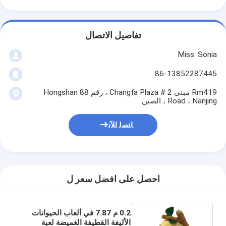
تفاصيل الاتصال
Miss. Sonia
86-13852287445
Rm419 مبنى 2 # Changfa Plaza ، رقم 88 Hongshan
Road ، Nanjing ، الصين
ﺎﺘﺼﻟ ﺍﻶﻧ
احصل على افضل سعر ل
0.2 م 7.87 في ألعاب الحيوانات
الأليفة القطيفة الغميضة لعبة