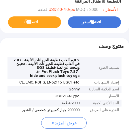
القطيفة للأطفال المرافقة
الأسعار：USD2.0-4.0/pc
MOQ：2000 قطعة
افضل سعر
ﺎﺘﺼﻟ ﺍﻶﻧ
منتوج وصف
0.2 م ألعاب قطيفة للحيوانات الأليفة ، 7.87
في ألعاب قطيفة للحيوانات الأليفة ، تختبئ
تسليط الضوء
وتبحث عن لعبة قطيفة SGS
,
,
7.87 in Pet Plush Toys
hide and seek plush toy sgs
إصدار الشهادات
CE, EMC, ROHS, EN62115, BSCI, etc
اسم العلامة التجارية
Sonny
الأسعار
USD2.0-4.0/pc
الحد الأدنى لكمية
2000 قطعة
القدرة على العرض
200000 جهاز كمبيوتر شخصى / الشهر
عرض المزيد