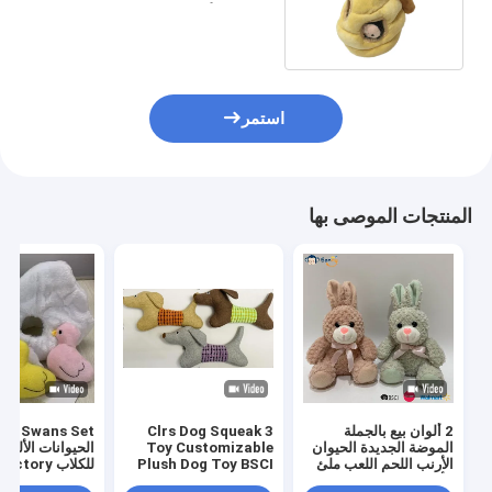
القطيفة للأطفال المرافقة
استمر
المنتجات الموصى بها
2 ألوان بيع بالجملة
3 Clrs Dog Squeak
الموضة الجديدة الحيوان
Toy Customizable
الحيوانات الأليفة 
الأرنب اللحم اللعب ملئ
Plush Dog Toy BSCI
للكلاب BSCI Factory
الأرنب
Audit