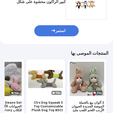
كبير الراكون محشوة على شكل
حيوان الراكون 3 Asstd
استمر
المنتجات الموصى بها
2 ألوان بيع بالجملة
3 Clrs Dog Squeak
الموضة الجديدة الحيوان
Toy Customizable
الحيوانات الأليفة 
الأرنب اللحم اللعب ملئ
Plush Dog Toy BSCI
للكلاب BSCI Factory