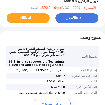
حيوان الراكون 3 Asstd
الأسعار：USD2.0-4.0/pc
MOQ：2000 قطعة
افضل سعر
ﺎﺘﺼﻟ ﺍﻶﻧ
منتوج وصف
حيوان الراكون المحشو الكبير 30 سم ،
11.81 بوصة حيوان الراكون المحشي الكبير ،
كلب محشي بني وأبيض 3 Asstd
تسليط الضوء
,
11.81in large raccoon stuffed animal
,
brown and white stuffed dog 3 Asstd
إصدار الشهادات
CE, EMC, ROHS, EN62115, BSCI, etc
اسم العلامة التجارية
Sonny
الأسعار
USD2.0-4.0/pc
الحد الأدنى لكمية
2000 قطعة
القدرة على العرض
200000 جهاز كمبيوتر شخصى / الشهر
عرض المزيد