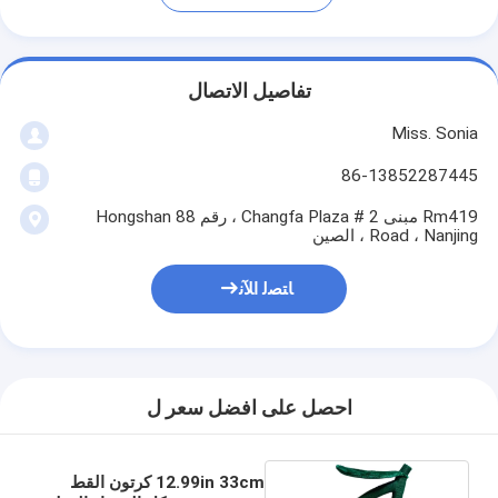
تفاصيل الاتصال
Miss. Sonia
86-13852287445
Rm419 مبنى 2 # Changfa Plaza ، رقم 88 Hongshan
Road ، Nanjing ، الصين
ﺎﺘﺼﻟ ﺍﻶﻧ
احصل على افضل سعر ل
12.99in 33cm كرتون القط