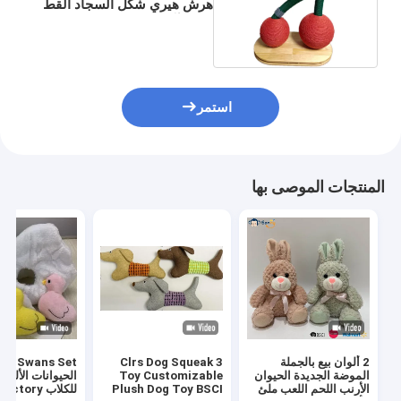
هرش هيري شكل السجاد القط
خدش آخر
استمر
المنتجات الموصى بها
2 ألوان بيع بالجملة
3 Clrs Dog Squeak
الموضة الجديدة الحيوان
Toy Customizable
الحيوانات الأليفة 
الأرنب اللحم اللعب ملئ
Plush Dog Toy BSCI
للكلاب BSCI Factory