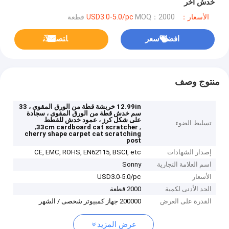
خدش آخر
الأسعار：USD3.0-5.0/pc
MOQ：2000 قطعة
افضل سعر
ﺎﺘﺼﻟ ﺍﻶﻧ
منتوج وصف
12.99in خربشة قطة من الورق المقوى ، 33
سم خدش قطة من الورق المقوى ، سجادة
على شكل كرز ، عمود خدش للقطط
تسليط الضوء
,
,
33cm cardboard cat scratcher
cherry shape carpet cat scratching
post
إصدار الشهادات
CE, EMC, ROHS, EN62115, BSCI, etc
اسم العلامة التجارية
Sonny
الأسعار
USD3.0-5.0/pc
الحد الأدنى لكمية
2000 قطعة
القدرة على العرض
200000 جهاز كمبيوتر شخصى / الشهر
عرض المزيد