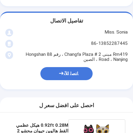
تفاصيل الاتصال
Miss. Sonia
86-13852287445
Rm419 مبنى 2 # Changfa Plaza ، رقم 88 Hongshan
Road ، Nanjing ، الصين
ﺎﺘﺼﻟ ﺍﻶﻧ
احصل على افضل سعر ل
0.92ft 0.28M هيكل عظمي
القط هالوين حيوان محشو 2