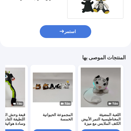
ASST
استمر
المنتجات الموصى بها
اللعبة المضيئة
المجموعة الحيوانية
قبعة وحش الهالو
المغناطيسية النمر الأبيض
الخمسة
اللطيفة القابلة ل
الكتف الملابس مع ميزة
وسادة هوائية، ز
لامعة
مضحك وناعم