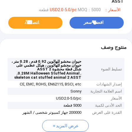
ASST
الأسعار：USD2.0-5.0/pc
MOQ：5000 قطعة
افضل سعر
ﺎﺘﺼﻟ ﺍﻶﻧ
منتوج وصف
حيوان محشو للهالوين 0.92 قدم ، 0.28 متر ،
حيوان محشو للهالوين ، هيكل عظمي على
تسليط الضوء
شكل قطة محشوة 2 ASST
,
,
0.28M Halloween Stuffed Animal
skeleton cat stuffed animal 2 ASST
إصدار الشهادات
CE, EMC, ROHS, EN62115, BSCI, etc
اسم العلامة التجارية
Sonny
الأسعار
USD2.0-5.0/pc
الحد الأدنى لكمية
5000 قطعة
القدرة على العرض
200000 جهاز كمبيوتر شخصى / الشهر
عرض المزيد