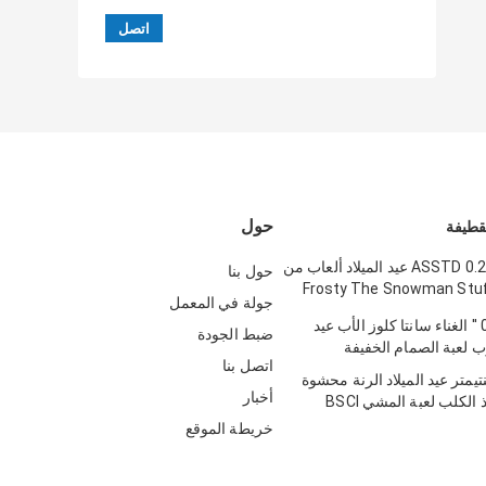
حول
لقطيفة
4 ASSTD 0.23M 9.06IN عيد الميلاد ألعاب من
حول بنا
فة Frosty The Snowman Stuffed
جولة في المعمل
0.28m 11.02 '' الغناء سانتا كلوز الأب عيد
ضبط الجودة
وب لعبة الصمام الخفيفة
اتصل بنا
5.91i سنتيمتر عيد الميلاد الرنة محشوة
أخبار
 الكلب لعبة المشي BSCI
خريطة الموقع