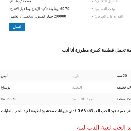
تفاصيل التغليف:
1 قطعة / بوليباغ
وقت التسليم:
60-70 يومًا بعد تأكيد الإيداع وما قبل الإنتاج
القدرة على العرض:
200000 جهاز كمبيوتر شخصى / الشهر
اتصل
20 سم
اللون:
أبيض
اب قطيفة
التعبئة:
بوليباغ
 قطعة
موعد التسليم:
60-70 يومًا
دمية عيد الحب العملاقة 0.66 قدم
حيوانات محشوة لطيفة لعيد الحب بنفايات
,
,
د الحب لعبة الدب لينة