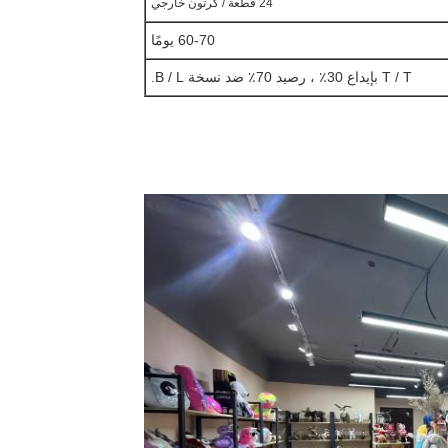
24 قطعة / كرتون خارجي
60-70 يومًا
T / T بإيداع 30٪ ، رصيد 70٪ ضد نسخة B / L.