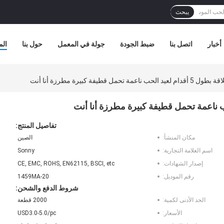
يبحث
أخبار
اتصل بنا
ضبط الجودة
جولة في المعمل
حول بنا
الم
مل قطيفة كبيرة مطرزة أنا أنت
تفاصيل المنتج:
مكان المنشأ:
الصين
اسم العلامة التجارية:
Sonny
إصدار الشهادات:
CE, EMC, ROHS, EN62115, BSCI, etc
رقم الموديل:
1459MA-20
شروط الدفع والشحن:
الحد الأدنى لكمية:
2000 قطعة
الأسعار:
USD3.0-5.0/pc