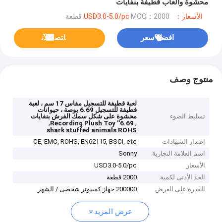
محشوة وألعاب قطيفة بنفايات
الأسعار：USD3.0-5.0/pc
MOQ：2000 قطعة
افضل سعر
ﺎﺘﺼﻟ ﺍﻶﻧ
منتوج وصف
لعبة قطيفة للتسجيل مقاس 17 سم ، لعبة
قطيفة للتسجيل 6.69 بوصة ، حيوانات
تسليط الضوء
محشوة على شكل سمك القرش بنفايات
,
,
6.69'' Recording Plush Toy
shark stuffed animals ROHS
إصدار الشهادات
CE, EMC, ROHS, EN62115, BSCI, etc
اسم العلامة التجارية
Sonny
الأسعار
USD3.0-5.0/pc
الحد الأدنى لكمية
2000 قطعة
القدرة على العرض
200000 جهاز كمبيوتر شخصى / الشهر
عرض المزيد