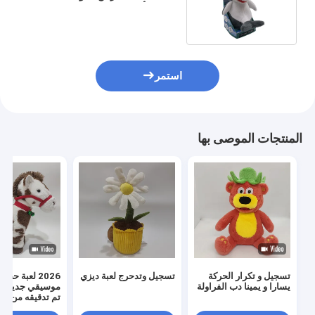
محشوة وألعاب قطيفة بنفايات
استمر
المنتجات الموصى بها
تسجيل و تكرار الحركة
تسجيل وتدحرج لعبة ديزي
2026 لعبة ح
يسارا و يمينا دب الفراولة
موسيقي جديد م
تم تدقيقه من قبل CI