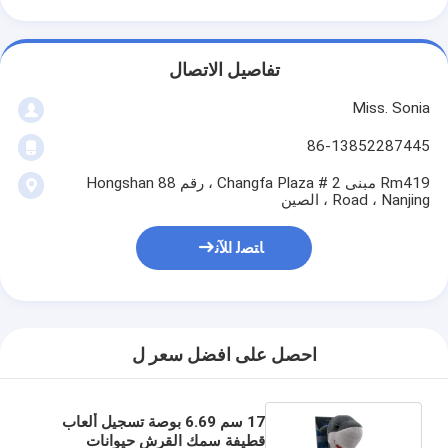
تفاصيل الاتصال
Miss. Sonia
86-13852287445
Rm419 مبنى 2 # Changfa Plaza ، رقم 88 Hongshan
Road ، Nanjing ، الصين
ﺎﺘﺼﻟ ﺍﻶﻧ
احصل على افضل سعر ل
17 سم 6.69 بوصة تسجيل ألعاب
قطيفة سمك القرش حيوانات