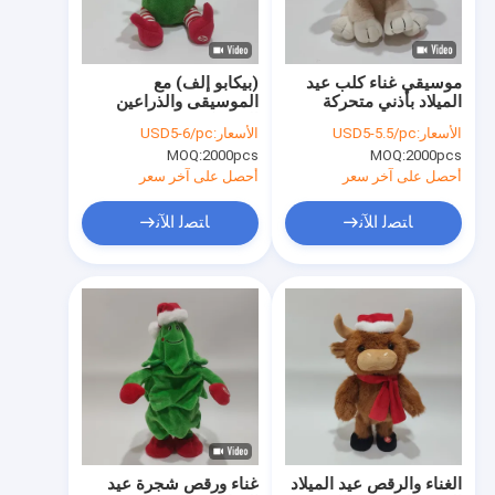
جولة في المعمل
ضبط الجودة
موسيقي غناء كلب عيد
(بيكابو إلف) مع
الميلاد بأذني متحركة
الموسيقى والذراعين
اتصل بنا
المتحركة
الأسعار:
USD5-5.5/pc
الأسعار:
USD5-6/pc
MOQ:
2000pcs
MOQ:
2000pcs
أخبار
أحصل على آخر سعر
أحصل على آخر سعر
جميع القضايا
ﺎﺘﺼﻟ ﺍﻶﻧ
ﺎﺘﺼﻟ ﺍﻶﻧ
Order
ألعاب عيد الميلاد القطيفة
تسجيل لعبة القطيفة
لعبة عيد الفصح القطيفة
الغناء والرقص عيد الميلاد
غناء ورقص شجرة عيد