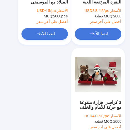
البقرة المرتفعة اللعبة
الميلاد مع الموسيقى
عيد الحب القطيفة اللعب
والحركة
الأسعار:
USD3.8-4.5/pc
الأسعار:
USD4-5/pc
2000 قطعة
MOQ:
حيوان محشو الهالوين
2000pcs
MOQ:
أحصل على آخر سعر
أحصل على آخر سعر
لعبة القطيفة LED
ﺎﺘﺼﻟ ﺍﻶﻧ
ﺎﺘﺼﻟ ﺍﻶﻧ
ألعاب الحيوانات البرية القطيفة
الغناء الرقص الحيوانات المحنطة
trsipVx79rtPUfqmfiHNNQQBC%2FwSuxq%2FOTmwAvzRLIMtQgNI
لعبة تذكارية
حقائب ظهر من القطيفة
3 كراسي هزازة متنوعة
حيوانات محشوة زينة
مع حركة للأمام والخلف
وموسيقى
الأسعار:
USD4.0-5.0/pc
وسادة وسادة قطيفة
2000 قطعة
MOQ:
أحصل على آخر سعر