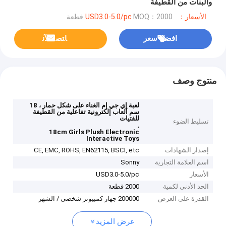
والبنات من القطيفة
الأسعار：USD3.0-5.0/pc
MOQ：2000 قطعة
افضل سعر
ﺎﺘﺼﻟ ﺍﻶﻧ
منتوج وصف
لعبة إي جي إم الغناء على شكل حمار ، 18
سم ألعاب إلكترونية تفاعلية من القطيفة
للفتيات
تسليط الضوء
,
18cm Girls Plush Electronic
Interactive Toys
إصدار الشهادات
CE, EMC, ROHS, EN62115, BSCI, etc
اسم العلامة التجارية
Sonny
الأسعار
USD3.0-5.0/pc
الحد الأدنى لكمية
2000 قطعة
القدرة على العرض
200000 جهاز كمبيوتر شخصى / الشهر
عرض المزيد