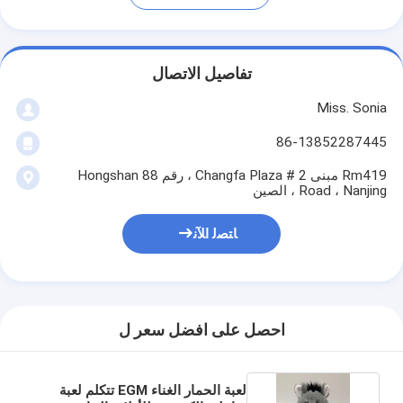
تفاصيل الاتصال
Miss. Sonia
86-13852287445
Rm419 مبنى 2 # Changfa Plaza ، رقم 88 Hongshan
Road ، Nanjing ، الصين
ﺎﺘﺼﻟ ﺍﻶﻧ
احصل على افضل سعر ل
لعبة الحمار الغناء EGM تتكلم لعبة