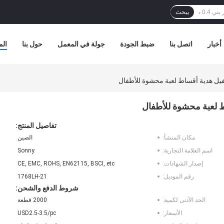
يبحث
أخبار
اتصل بنا
ضبط الجودة
جولة في المعمل
حول بنا
الم
لفيل هدية أقساط لعبة محشوة للأطفال
ط لعبة محشوة للأطفال
تفاصيل المنتج:
مكان المنشأ:
الصين
اسم العلامة التجارية:
Sonny
إصدار الشهادات:
CE, EMC, ROHS, EN62115, BSCI, etc
رقم الموديل:
1768LH-21
شروط الدفع والشحن:
الحد الأدنى لكمية:
2000 قطعة
الأسعار:
USD2.5-3.5/pc