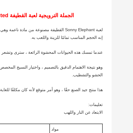
الجملة الترويجية لعبة القطيفة Aniamted الفيل هدية أقساط لعبة محشوة للأطفال
لعبة Sonny Elephant القطيفة مصنوعة من مادة ناعمة وهي جزء من مجموعة ألعاب Sonny المحشوة بالحيوية والبعد التقريبي هو 21 سم.
إنه الحجم المناسب تمامًا للزينة واللعب به.
عندما تمسك هذه الحيوانات المحشوة الرائعة ، سترى وتشعر با
وهو نتيجة الاهتمام الدقيق بالتصميم ، واختيار النسيج المخصص 
الحشو والتشطيب.
هذا منتج جيد الصنع حقًا ، وهو أمر متوقع لأنه كان مكلفًا للغاية
تعليمات:
الابتعاد عن النار واللهب
مواد