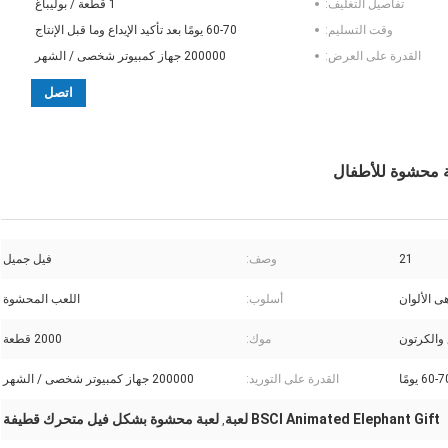
تفاصيل التغليف:
1 قطعة / بوليباغ
وقت التسليم:
60-70 يومًا بعد تأكيد الإيداع وما قبل الإنتاج
القدرة على العرض:
200000 جهاز كمبيوتر شخصى / الشهر
اتصل
ة محشوة للأطفال
21
وصف:
فيل جميل
ى الألوان
أسلوب:
اللعب المحشوة
 والكرتون
موك:
2000 قطعة
60- يومًا
القدرة على التوريد:
200000 جهاز كمبيوتر شخصى / الشهر
BSCI Animated Elephant Gift لعبة
لعبة محشوة بشكل فيل متحرك قطيفة
,