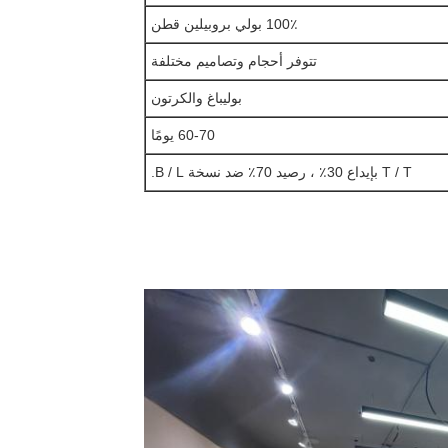
100٪ بولي بروبيلين قطن
تتوفر أحجام وتصاميم مختلفة
بوليباغ والكرتون
60-70 يومًا
T / T بإيداع 30٪ ، رصيد 70٪ ضد نسخة B / L.