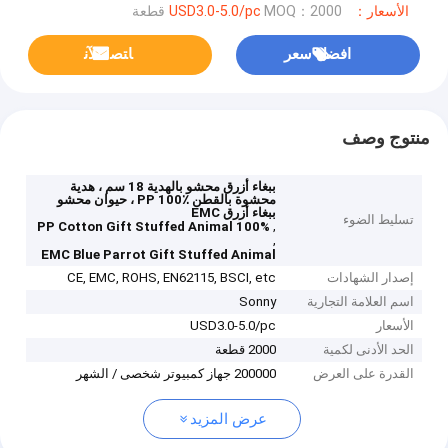
الأسعار：USD3.0-5.0/pc
MOQ：2000 قطعة
افضل سعر
ﺎﺘﺼﻟ ﺍﻶﻧ
منتوج وصف
ببغاء أزرق محشو بالهدية 18 سم ، هدية
محشوة بالقطن PP 100٪ ، حيوان محشو
ببغاء أزرق EMC
تسليط الضوء
,
100% PP Cotton Gift Stuffed Animal
,
EMC Blue Parrot Gift Stuffed Animal
إصدار الشهادات
CE, EMC, ROHS, EN62115, BSCI, etc
اسم العلامة التجارية
Sonny
الأسعار
USD3.0-5.0/pc
الحد الأدنى لكمية
2000 قطعة
القدرة على العرض
200000 جهاز كمبيوتر شخصى / الشهر
عرض المزيد