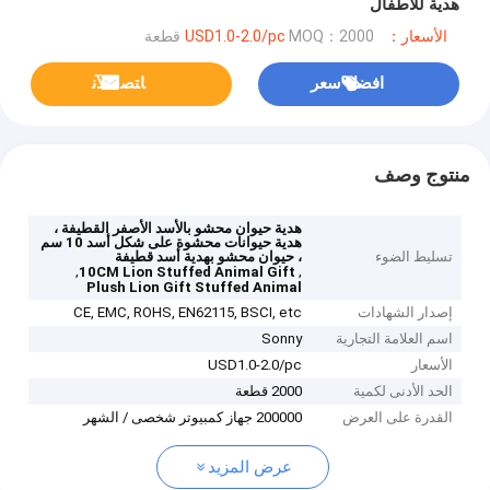
هدية للأطفال
الأسعار：USD1.0-2.0/pc
MOQ：2000 قطعة
افضل سعر
ﺎﺘﺼﻟ ﺍﻶﻧ
منتوج وصف
هدية حيوان محشو بالأسد الأصفر القطيفة ،
هدية حيوانات محشوة على شكل أسد 10 سم
تسليط الضوء
، حيوان محشو بهدية أسد قطيفة
,
,
10CM Lion Stuffed Animal Gift
Plush Lion Gift Stuffed Animal
إصدار الشهادات
CE, EMC, ROHS, EN62115, BSCI, etc
اسم العلامة التجارية
Sonny
الأسعار
USD1.0-2.0/pc
الحد الأدنى لكمية
2000 قطعة
القدرة على العرض
200000 جهاز كمبيوتر شخصى / الشهر
عرض المزيد