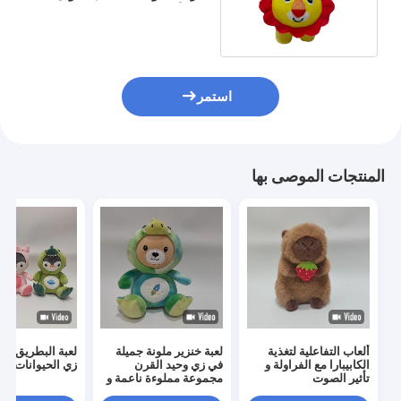
هدية للأطفال
استمر
المنتجات الموصى بها
ألعاب التفاعلية لتغذية
لعبة خنزير ملونة جميلة
لعبة البطريق ال
الكابيبارا مع الفراولة و
في زي وحيد القرن
زي الحيوانات
تأثير الصوت
مجموعة مملوءة ناعمة و
ملونة