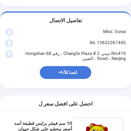
تفاصيل الاتصال
Miss. Sonia
86-13852287445
Rm419 مبنى 2 # Changfa Plaza ، رقم 88 Hongshan
Road ، Nanjing ، الصين
ﺎﺘﺼﻟ ﺍﻶﻧ
احصل على افضل سعر ل
10 سم فيشر برايس قطيفة أسد
أصفر محشو على شكل حيوان