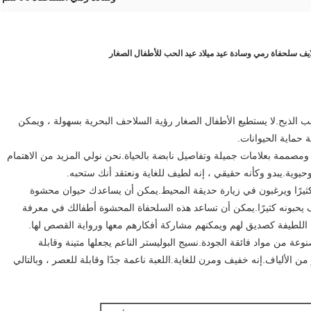
يف سلحفاة رمي وسادة عيد ميلاد عيد الحب للأطفال الصغار
ب الذبح.لا يستطيع الأطفال الصغار رؤية السلاحف البحرية بسهولة ، ويمكن
 حماية الحيوانات.
مصممة بعلامات جميلة وتفاصيل نابضة بالحياة.نحن نولي المزيد من الاهتمام
يوية.يبدو وكأنه حقيقي ، إنه لطيف للغاية ونعتقد أنك ستحبه.
ة كثيرًا ويرغبون في زيارة حديقة المحيط.يمكن أن يساعدك حيوان محشوة
يحبونه كثيرًا.يمكن أن تساعد هذه السلحفاة المحشوة أطفالك في معرفة
 اللطيفة كصديق لهم ويمكنهم مشاركة أفكارهم معها ورواية القصص لها.
عة من مواد فائقة الجودة.نسيج البوليستر الناعم يجعلها متينة وقابلة
 PP البيئي ، وهو نوع ممتاز من الألياف.إنه خفيف ومرن للغاية.اللعبة ناعمة جدًا وقابلة للعصر ، وبالتالي