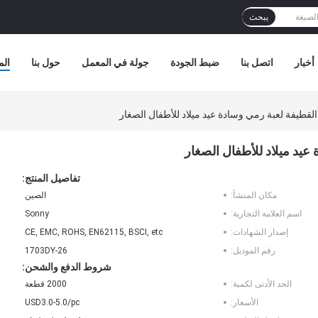
يبحث
أخبار
اتصل بنا
ضبط الجودة
جولة في المعمل
حول بنا
الم
لقطيفة لعبة رمي وسادة عيد ميلاد للأطفال الصغار
عيد ميلاد للأطفال الصغار
تفاصيل المنتج:
مكان المنشأ:
الصين
اسم العلامة التجارية:
Sonny
إصدار الشهادات:
CE, EMC, ROHS, EN62115, BSCI, etc
رقم الموديل:
1703DY-26
شروط الدفع والشحن:
الحد الأدنى لكمية:
2000 قطعة
الأسعار:
USD3.0-5.0/pc