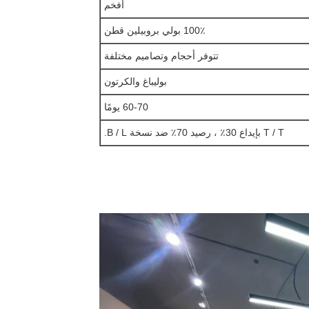
أفخم
100٪ بولي بروبيلين قطن
تتوفر أحجام وتصاميم مختلفة
بوليباغ والكرتون
60-70 يومًا
T / T بإيداع 30٪ ، رصيد 70٪ ضد نسخة B / L.