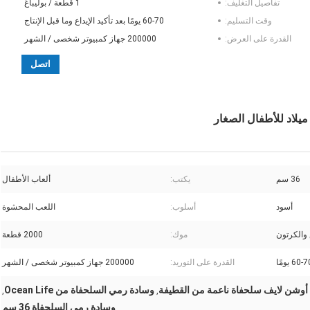
تفاصيل التغليف:
1 قطعة / بوليباغ
وقت التسليم:
60-70 يومًا بعد تأكيد الإيداع وما قبل الإنتاج
القدرة على العرض:
200000 جهاز كمبيوتر شخصى / الشهر
اتصل
يلاد للأطفال الصغار
36 سم
يكتب:
ألعاب الأطفال
أسود
أسلوب:
اللعب المحشوة
 والكرتون
موك:
2000 قطعة
60- يومًا
القدرة على التوريد:
200000 جهاز كمبيوتر شخصى / الشهر
 أوشن لايف سلحفاة ناعمة من القطيفة
وسادة رمي السلحفاة من Ocean Life
,
,
وسادة رمي السلحفاة 36 سم