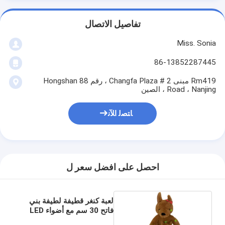
تفاصيل الاتصال
Miss. Sonia
86-13852287445
Rm419 مبنى 2 # Changfa Plaza ، رقم 88 Hongshan
Road ، Nanjing ، الصين
ﺎﺘﺼﻟ ﺍﻶﻧ
احصل على افضل سعر ل
لعبة كنغر قطيفة لطيفة بني
فاتح 30 سم مع أضواء LED
وتهليل