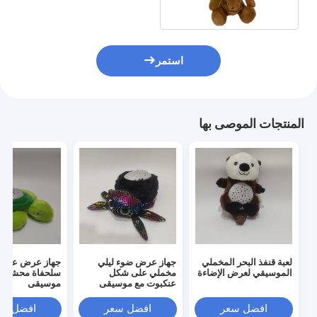
استمر
المنتجات الموصى بها
لعبة قنفذ البحر المخملي
جهاز عرض ضوء ليلي
جهاز عرض على
الموسيقي لعرض الإضاءة
مخملي على شكل
سلحفاة محشوة 
عنكبوت مع موسيقى
موسيقى
افضل سعر
افضل سعر
افضل سع