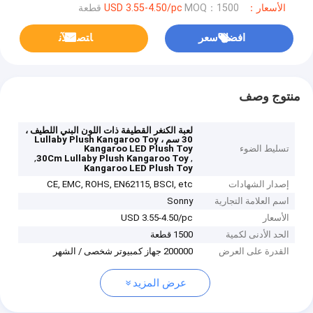
الأسعار：USD 3.55-4.50/pc
MOQ：1500 قطعة
افضل سعر
ﺎﺘﺼﻟ ﺍﻶﻧ
منتوج وصف
لعبة الكنغر القطيفة ذات اللون البني اللطيف ،
30 سم Lullaby Plush Kangaroo Toy ،
تسليط الضوء
Kangaroo LED Plush Toy
,
,
30Cm Lullaby Plush Kangaroo Toy
Kangaroo LED Plush Toy
إصدار الشهادات
CE, EMC, ROHS, EN62115, BSCI, etc
اسم العلامة التجارية
Sonny
الأسعار
USD 3.55-4.50/pc
الحد الأدنى لكمية
1500 قطعة
القدرة على العرض
200000 جهاز كمبيوتر شخصى / الشهر
عرض المزيد