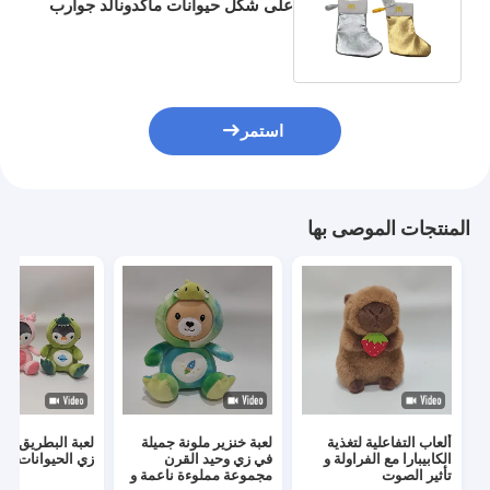
على شكل حيوانات ماكدونالد جوارب
إبر مخصصة للكريسماس
استمر
المنتجات الموصى بها
ألعاب التفاعلية لتغذية
لعبة خنزير ملونة جميلة
لعبة البطريق ال
الكابيبارا مع الفراولة و
في زي وحيد القرن
زي الحيوانات
تأثير الصوت
مجموعة مملوءة ناعمة و