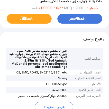
ماكدونالد جوارب إبر مخصصة للكريسماس
الأسعار：USD3.0-5.0/pc
MOQ：2000 قطعة
افضل سعر
ﺎﺘﺼﻟ ﺍﻶﻧ
منتوج وصف
حيوان محشو بالهدية مقاس 7.25 سم ،
حيوان محشو للهدايا 2.85 بوصة ، جوارب عيد
الميلاد ذات الإبرة الشخصية من ماكدونالد
تسليط الضوء
,
,
2.85in Gift Stuffed Animal
McDonald personalized needlepoint
christmas stockings
إصدار الشهادات
CE, EMC, ROHS, EN62115, BSCI, etc
اسم العلامة التجارية
Sonny
الأسعار
USD3.0-5.0/pc
الحد الأدنى لكمية
2000 قطعة
القدرة على العرض
200000 جهاز كمبيوتر شخصى / الشهر
عرض المزيد