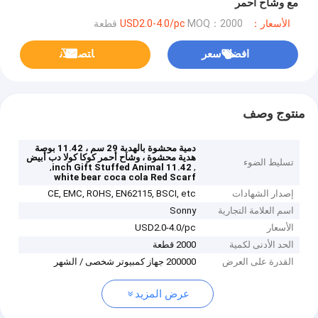
مع وشاح أحمر
الأسعار：USD2.0-4.0/pc
MOQ：2000 قطعة
افضل سعر
ﺎﺘﺼﻟ ﺍﻶﻧ
منتوج وصف
دمية محشوة بالهدية 29 سم ، 11.42 بوصة
هدية محشوة ، وشاح أحمر كوكا كولا دب أبيض
تسليط الضوء
,
,
11.42 inch Gift Stuffed Animal
white bear coca cola Red Scarf
إصدار الشهادات
CE, EMC, ROHS, EN62115, BSCI, etc
اسم العلامة التجارية
Sonny
الأسعار
USD2.0-4.0/pc
الحد الأدنى لكمية
2000 قطعة
القدرة على العرض
200000 جهاز كمبيوتر شخصى / الشهر
عرض المزيد