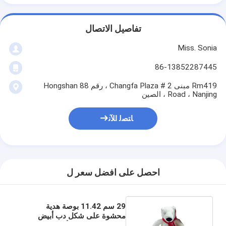
تفاصيل الاتصال
Miss. Sonia
86-13852287445
Rm419 مبنى 2 # Changfa Plaza ، رقم 88 Hongshan
Road ، Nanjing ، الصين
ﺎﺘﺼﻟ ﺍﻶﻧ
احصل على افضل سعر ل
29 سم 11.42 بوصة هدية
محشوة على شكل دب أبيض
كوكاكولا مع وشاح أحمر