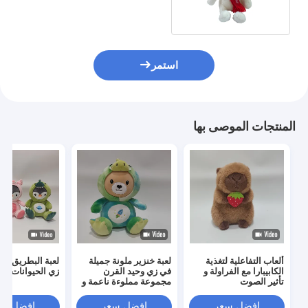
استمر
المنتجات الموصى بها
ألعاب التفاعلية لتغذية
لعبة خنزير ملونة جميلة
لعبة البطريق ال
الكابيبارا مع الفراولة و
في زي وحيد القرن
زي الحيوانات
تأثير الصوت
مجموعة مملوءة ناعمة و
ملونة
افضل سعر
افضل سعر
افضل سع