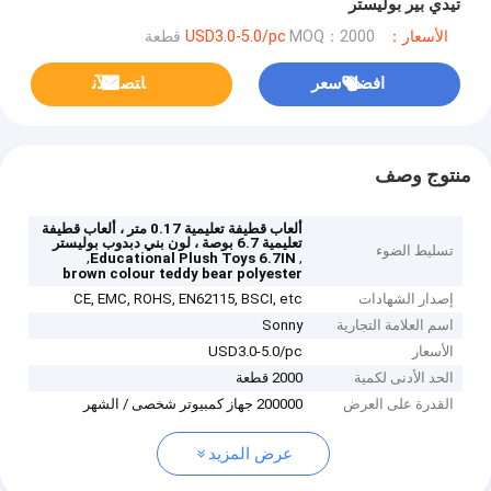
تيدي بير بوليستر
الأسعار：USD3.0-5.0/pc
MOQ：2000 قطعة
افضل سعر
ﺎﺘﺼﻟ ﺍﻶﻧ
منتوج وصف
ألعاب قطيفة تعليمية 0.17 متر ، ألعاب قطيفة
تعليمية 6.7 بوصة ، لون بني دبدوب بوليستر
تسليط الضوء
,
,
Educational Plush Toys 6.7IN
brown colour teddy bear polyester
إصدار الشهادات
CE, EMC, ROHS, EN62115, BSCI, etc
اسم العلامة التجارية
Sonny
الأسعار
USD3.0-5.0/pc
الحد الأدنى لكمية
2000 قطعة
القدرة على العرض
200000 جهاز كمبيوتر شخصى / الشهر
عرض المزيد