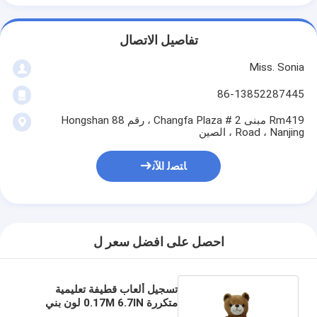
تفاصيل الاتصال
Miss. Sonia
86-13852287445
Rm419 مبنى 2 # Changfa Plaza ، رقم 88 Hongshan
Road ، Nanjing ، الصين
ﺎﺘﺼﻟ ﺍﻶﻧ
احصل على افضل سعر ل
تسجيل ألعاب قطيفة تعليمية
متكررة 0.17M 6.7IN لون بني
تيدي بير بوليستر