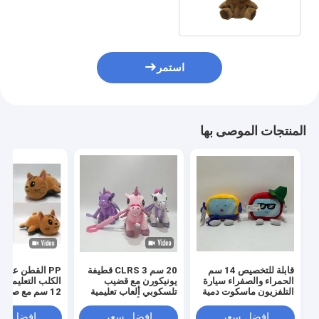
استمر
المنتجات الموصى بها
قابلة للتخصيص 14 سم
20 سم 3 CLRS قطيفة
PP القطن عكس
الحمراء والصفراء سيارة
يونيكورن مع قضيب
الكلب التعليمية 
التلفزيون ماسكوت دمية
تلسكوبي ألعاب تعليمية
12 سم مع صندو
الملابس
محشوة للأطفال
الموسيقى
افضل سعر
افضل سعر
افضل سع