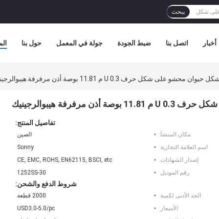
يبحث
أخبار
اتصل بنا
ضبط الجودة
جولة في المعمل
حول بنا
الم
على شكل حرف U 0.3 م 11.81 بوصة أذن مرفرفة هيبوالرجينيك
رفرفة هيبوالرجينيك
تفاصيل المنتج:
مكان المنشأ:
الصين
اسم العلامة التجارية:
Sonny
إصدار الشهادات:
CE, EMC, ROHS, EN62115, BSCI, etc
رقم الموديل:
1252SS-30
شروط الدفع والشحن:
الحد الأدنى لكمية:
2000 قطعة
الأسعار:
USD3.0-5.0/pc