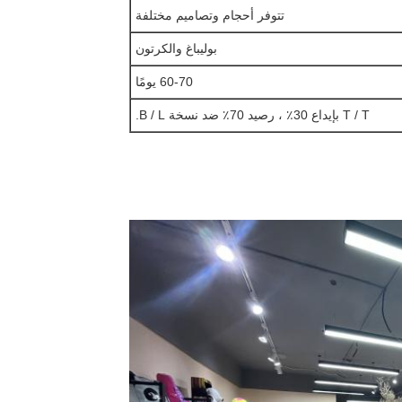
تتوفر أحجام وتصاميم مختلفة
بوليباغ والكرتون
60-70 يومًا
T / T بإيداع 30٪ ، رصيد 70٪ ضد نسخة B / L.