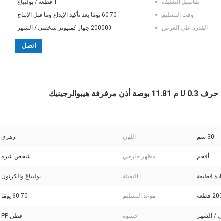
تفاصيل التغليف:
1 قطعة / بوليباغ
وقت التسليم:
60-70 يومًا بعد تأكيد الإيداع وما قبل الإنتاج
القدرة على العرض:
200000 جهاز كمبيوتر شخصى / الشهر
اتصل
بوالرجينيك
30 سم
اللون:
زهري
أفخم
مظهر خارجي:
شخص شره
دة قطيفة
التعبئة:
بوليباغ والكرتون
 قطعة
موعد التسليم:
60-70 يومًا
حشوة:
قطن PP