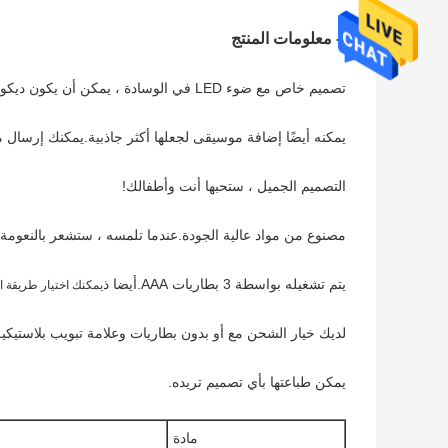
-- معلومات المنتج
تصميم خاص مع ضوء LED في الوسادة ، يمكن أن يكون ديكورًا منزليًا رائعًا.
يمكنه أيضًا إضافة موسيقى لجعلها أكثر جاذبية.يمكنك إرسال ملف ال
التصميم الجميل ، ستحبها أنت وأطفالك!
مصنوع من مواد عالية الجودة.عندما تلمسه ، ستشعر بالنعومة 
يتم تشغيله بواسطة 3 بطاريات AAA.أيضا ذ
يمكنك اختيار طريقة ا
لديك خيار الشحن مع أو بدون بطاريات وعلامة تبويب بلاستيكية
يمكن طباعتها بأي تصميم تريده.
مادة