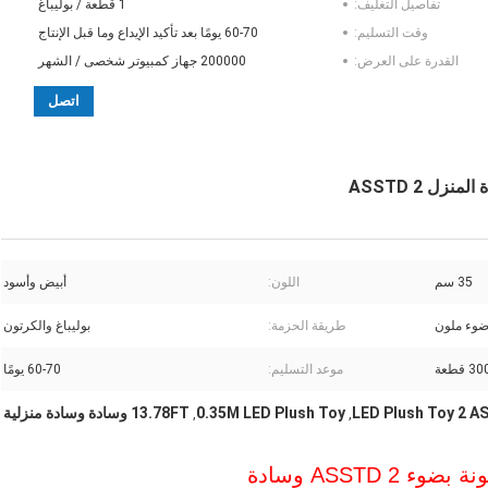
تفاصيل التغليف:
1 قطعة / بوليباغ
وقت التسليم:
60-70 يومًا بعد تأكيد الإيداع وما قبل الإنتاج
القدرة على العرض:
200000 جهاز كمبيوتر شخصى / الشهر
اتصل
35 سم
اللون:
أبيض وأسود
وء ملون
طريقة الحزمة:
بوليباغ والكرتون
 قطعة
موعد التسليم:
60-70 يومًا
LED Plush Toy 2 
0.35M LED Plush Toy
13.78FT وسادة وسادة منزلية
,
,