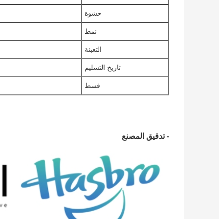
حشوة
نمط
التعبئة
تاريخ التسليم
قسط
- تدقيق المصنع