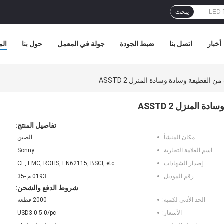
يبحث
أخبار
اتصل بنا
ضبط الجودة
جولة في المعمل
حول بنا
الم
تفاصيل المنتج:
مكان المنشأ:
الصين
اسم العلامة التجارية:
Sonny
إصدار الشهادات:
CE, EMC, ROHS, EN62115, BSCI, etc
رقم الموديل:
0193 م -35
شروط الدفع والشحن:
الحد الأدنى لكمية:
2000 قطعة
الأسعار:
USD3.0-5.0/pc