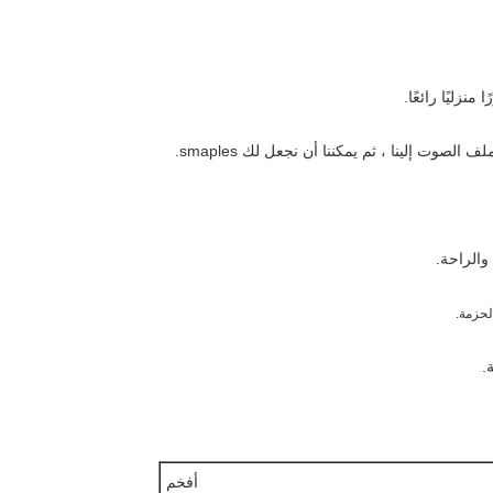
صوت إلينا ، ثم يمكننا أن نجعل لك smaples.
والراحة.
لحزمة.
.
أفخم