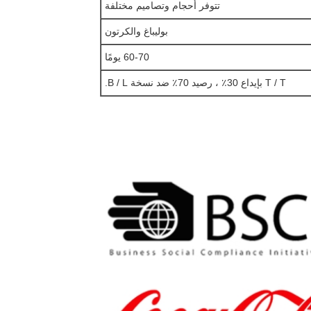
تتوفر أحجام وتصاميم مختلفة
بوليباغ والكرتون
60-70 يومًا
T / T بإيداع 30٪ ، رصيد 70٪ ضد نسخة B / L.