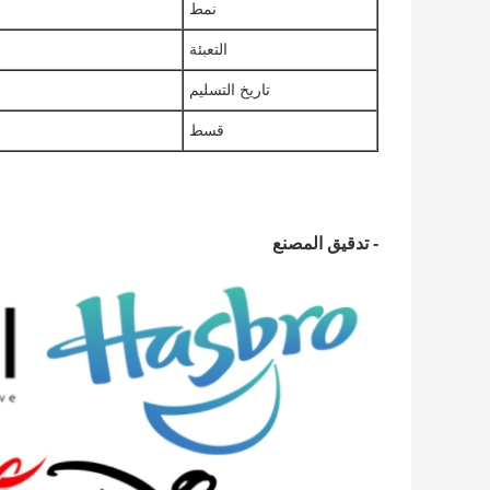
نمط
التعبئة
تاريخ التسليم
قسط
- تدقيق المصنع