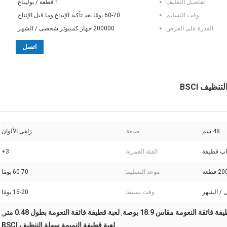
تفاصيل التغليف:
1 قطعة / بوليباغ
وقت التسليم:
60-70 يومًا بعد تأكيد الإيداع وما قبل الإنتاج
القدرة على العرض:
200000 جهاز كمبيوتر شخصى / الشهر
اتصل
48 سم
صبغة:
زاهى الألوان
اب قطيفة
الفئة العمرية:
3+
 قطعة
موعد التسليم:
60-70 يومًا
وقت بسيط:
15-20 يومًا
ة فائقة النعومة مقاس 18.9 بوصة
لعبة قطيفة فائقة النعومة بطول 0.48 متر
,
,
لعبة قطيفة التميمة سهلة التنظيف BSCI