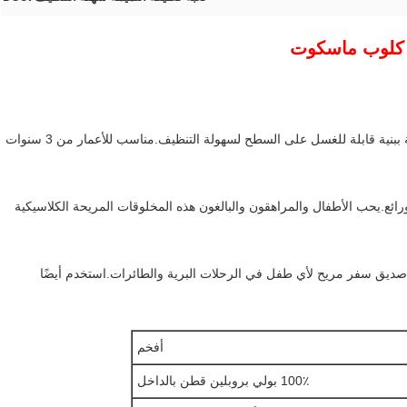
 كلوب ماسكوت
عناق عالي الجودة: تتميز هذه اللعبة القطيفة الناعمة والمحبوبة ببنية قابلة للغسل على السطح لسهولة التنظيف.مناسب للأعمار من 3 سنوات
 النعومة ، لطيف ، ورائع.يحب الأطفال والمراهقون والبالغون هذه المخلوقات المريحة الكلاسيكية
ل!صديق سفر مريح لأي طفل في الرحلات البرية والطائرات.استخدم أيضًا
أفخم
100٪ بولي بروبلين قطن بالداخل