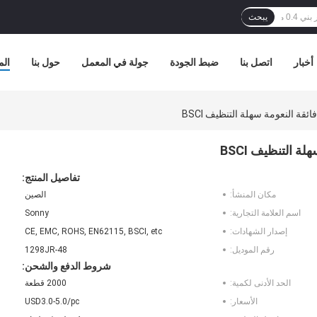
يبحث
أخبار
اتصل بنا
ضبط الجودة
جولة في المعمل
حول بنا
الم
تفاصيل المنتج:
مكان المنشأ:
الصين
اسم العلامة التجارية:
Sonny
إصدار الشهادات:
CE, EMC, ROHS, EN62115, BSCI, etc
رقم الموديل:
1298JR-48
شروط الدفع والشحن:
الحد الأدنى لكمية:
2000 قطعة
الأسعار:
USD3.0-5.0/pc