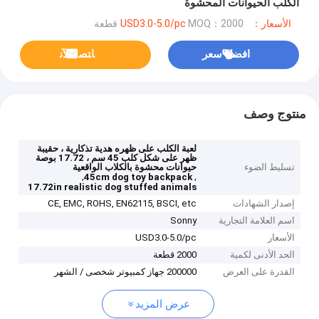
الكلب الحيوانات المحشوة
الأسعار：USD3.0-5.0/pc
MOQ：2000 قطعة
افضل سعر
ﺎﺘﺼﻟ ﺍﻶﻧ
منتوج وصف
لعبة الكلب على ظهره هدية تذكارية ، حقيبة
ظهر على شكل كلب 45 سم ، 17.72 بوصة
تسليط الضوء
حيوانات محشوة بالكلاب الواقعية
,
,
45cm dog toy backpack
17.72in realistic dog stuffed animals
إصدار الشهادات
CE, EMC, ROHS, EN62115, BSCI, etc
اسم العلامة التجارية
Sonny
الأسعار
USD3.0-5.0/pc
الحد الأدنى لكمية
2000 قطعة
القدرة على العرض
200000 جهاز كمبيوتر شخصى / الشهر
عرض المزيد