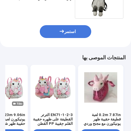
الحيوانات المحشوة
استمر
المنتجات الموصى بها
0.2m 7.87in لعبة
EN71-1-2-3 الترتر
in
قطيفة حقيبة ظهر
القطيفة على ظهره حقيبة
يونيكورن لعبة ال
يونيكورن مع مجنح وردي
القلم حقيبة PP القطن
حقيبة ظهر شخص
ملء للأطفال
يونيكورن لابنة