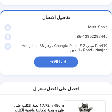
تفاصيل الاتصال
Miss. Sonia
86-13852287445
Rm419 مبنى 2 # Changfa Plaza ، رقم 88 Hongshan
Road ، Nanjing ، الصين
ﺎﺘﺼﻟ ﺍﻶﻧ
احصل على افضل سعر ل
17.72in 45cm لعبة الكلب على
ظهره هدية تذكارية واقعية الكلب