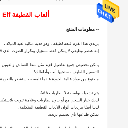
ألعاب القطيفة X'mas Talking and Walking Elf
-- معلومات المنتج
يرتدي هذا القزم قبعة لطيفة ، وهو هدية مثالية لعيد الميلاد ،
إنه عنصر وظيفي.لا يمكن فقط تسجيل وتكرار الصوت الذي
يمكن تخصيص جميع تفاصيل قزم مثل نمط القماش والعينين.
التصميم اللطيف ، ستحبها أنت وأطفالك!
مصنوع من مواد عالية الجودة.عندما تلمسه ، ستشعر بالنعومة 
يتم تشغيله بواسطة 3 بطاريات AAA.
لديك خيار الشحن مع أو بدون بطاريات وعلامة تبويب بلاستيكية
لدينا أيضًا مربعات ألوان للألعاب القطيفة المتكلمة.
يمكن طباعتها بأي تصميم تريده.