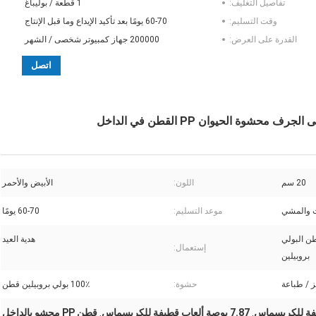
تفاصيل التغليف:
1 قطعة / بوليباغ
وقت التسليم:
60-70 يومًا بعد تأكيد الإيداع وما قبل الإنتاج
القدرة على العرض:
200000 جهاز كمبيوتر شخصى / الشهر
اتصل
20 سم
اللون:
الأبيض والأحمر
 والمشي
موعد التسليم:
60-70 يومًا
ن البولي
هدية العيد
إستعمال:
بروبيلين
 / طباعة
حشوة:
100٪ بولي بروبيلين قطن
7.87 بوصة ألعاب قطيفة للكريسماس
قطن PP محشو بالداخل
,
,