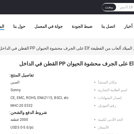
يبحث
أخبار
اتصل بنا
ضبط الجودة
جولة في المعمل
حول بنا
الم
تفاصيل المنتج:
مكان المنشأ:
الصين
اسم العلامة التجارية:
Sonny
إصدار الشهادات:
CE, EMC, ROHS, EN62115, BSCI, etc
رقم الموديل:
0332 MHC-20
شروط الدفع والشحن:
الحد الأدنى لكمية:
2000 قطعة
الأسعار:
USD3.0-5.0/pc