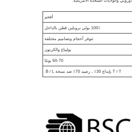
أوروبي والولايات المتحدة الأمريكية.
أفخم
100٪ بولي بروبلين قطن بالداخل
تتوفر أحجام وتصاميم مختلفة
بوليباغ والكرتون
60-70 يومًا
T / T بإيداع 30٪ ، رصيد 70٪ ضد نسخة B / L.