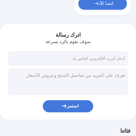
ﺎﺘﺼﻟ ﺍﻶﻧ
اترك رسالة
سوف نقوم بالرد بسرعة
استمر
فئاتنا