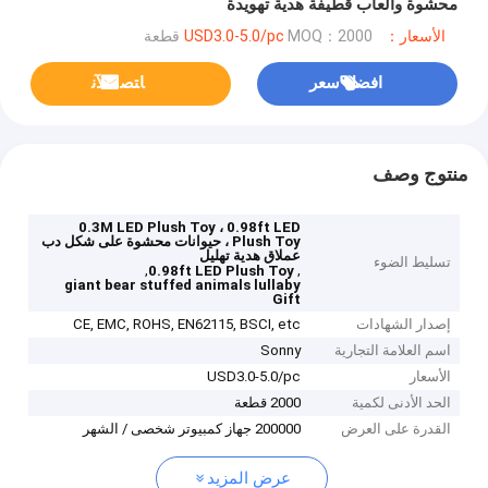
محشوة وألعاب قطيفة هدية تهويدة
الأسعار：USD3.0-5.0/pc
MOQ：2000 قطعة
افضل سعر
ﺎﺘﺼﻟ ﺍﻶﻧ
منتوج وصف
0.3M LED Plush Toy ، 0.98ft LED
Plush Toy ، حيوانات محشوة على شكل دب
عملاق هدية تهليل
تسليط الضوء
,
,
0.98ft LED Plush Toy
giant bear stuffed animals lullaby
Gift
إصدار الشهادات
CE, EMC, ROHS, EN62115, BSCI, etc
اسم العلامة التجارية
Sonny
الأسعار
USD3.0-5.0/pc
الحد الأدنى لكمية
2000 قطعة
القدرة على العرض
200000 جهاز كمبيوتر شخصى / الشهر
عرض المزيد