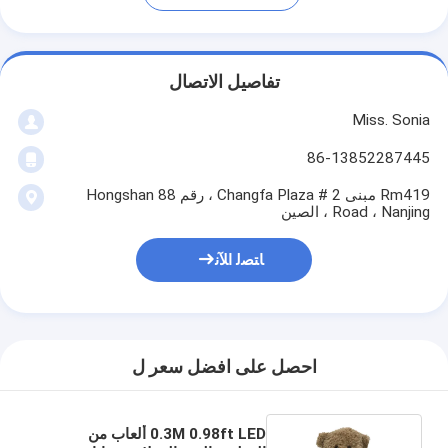
تفاصيل الاتصال
Miss. Sonia
86-13852287445
Rm419 مبنى 2 # Changfa Plaza ، رقم 88 Hongshan
Road ، Nanjing ، الصين
ﺎﺘﺼﻟ ﺍﻶﻧ
احصل على افضل سعر ل
0.3M 0.98ft LED ألعاب من