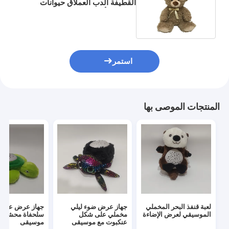
القطيفة الدب العملاق حيوانات
محشوة وألعاب قطيفة هدية تهويدة
استمر
المنتجات الموصى بها
لعبة قنفذ البحر المخملي
جهاز عرض ضوء ليلي
جهاز عرض على
الموسيقي لعرض الإضاءة
مخملي على شكل
سلحفاة محشوة 
عنكبوت مع موسيقى
موسيقى